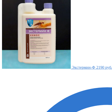
Экстермин-Ф
2190
руб