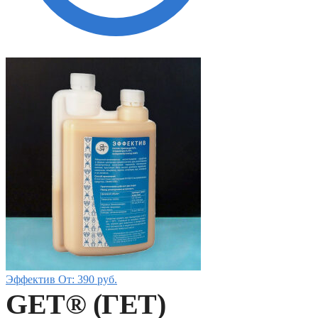
Эффектив
От:
390
руб.
GET® (ГЕТ)