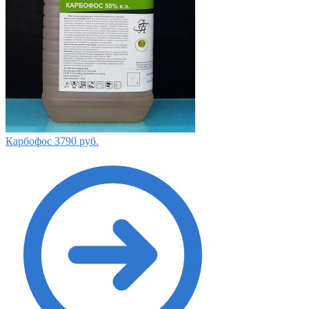
Карбофос
3790
руб.