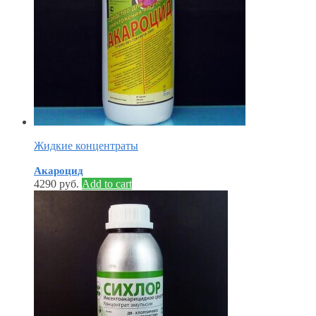
Жидкие концентраты
Акароцид
4290
руб.
Add to cart