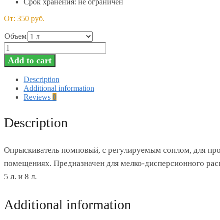
Срок хранения: не ограничен
От:
350
руб.
Объем
Опрыскиватель
quantity
Add to cart
Description
Additional information
Reviews
0
Description
Опрыскиватель помповый, с регулируемым соплом, для пр
помещениях. Предназначен для мелко-дисперсионного распыл
5 л. и 8 л.
Additional information