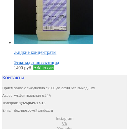
Жидкие концентраты
Эсланадез инсектицид
1490
руб.
Add to cart
Контакты
Прием заявок: ежедневно с 8:00 до 22:00 без выходных!
Адрес: ул.Центральная д.24А
Телефон:
8(926)849-17-13
E-mail:
dez-moscow@yandex.ru
Instagram
Vk
Youtube