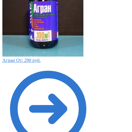
Агран
От:
290
руб.