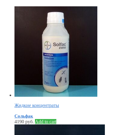
Жидкие концентраты
Сольфак
4190
руб.
Add to cart